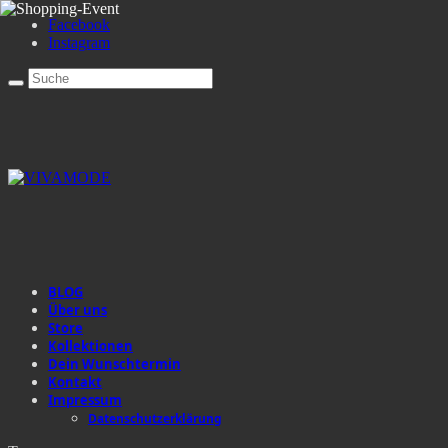
EVENTS
abends geöffnet
LANGER FREITAG
Lateshopping
Facebook
shopping Event
Shoppingnight
Instagram
BLOG
Über uns
Store
Kollektionen
Dein Wunschtermin
Kontakt
Impressum
Datenschutzerklärung